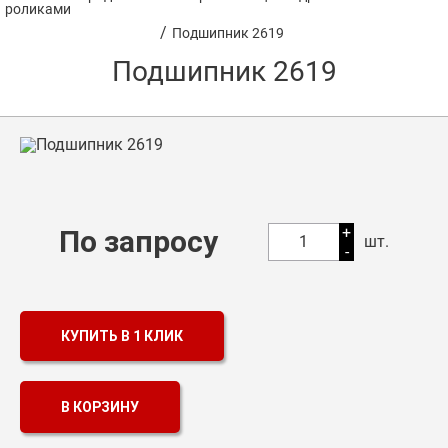
роликами
/
Подшипник 2619
Оптовикам
Подшипник 2619
Каталог продукции
Контакты
Подшипники в Самаре
Сальники
+
По запросу
Смазка
1
шт.
-
Цепи
КУПИТЬ В 1 КЛИК
В КОРЗИНУ