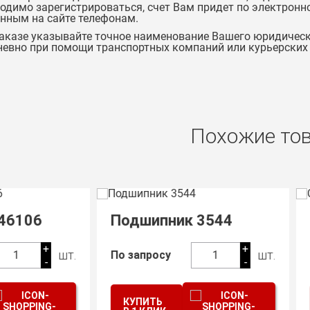
одимо зарегистрироваться, счет Вам придет по электронно
нным на сайте телефонам.
аказе указывайте точное наименование Вашего юридическ
евно при помощи транспортных компаний или курьерских с
Похожие то
одшипник 3544
Сальник 25х37х7
+
80
р
шт.
 запросу
1
1
-
КУПИТЬ
КУПИТЬ