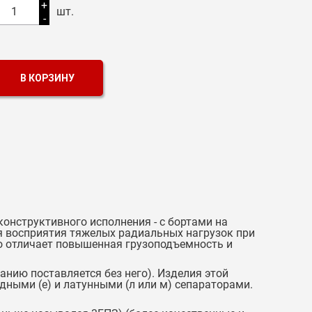
+
1
шт.
-
В КОРЗИНУ
нструктивного исполнения - с бортами на
я восприятия тяжелых радиальных нагрузок при
о отличает повышенная грузоподъемность и
нию поставляется без него). Изделия этой
ными (е) и латунными (л или м) сепараторами.