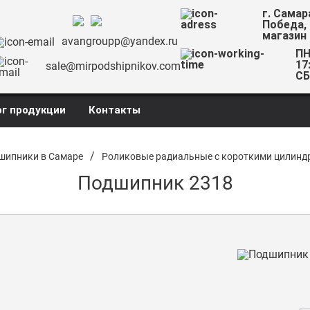
г. Самар
Победа,
магазин
avangroupp@yandex.ru
ПН
17
sale@mirpodshipnikov.com
СБ
г продукции
Контакты
/
шипники в Самаре
Роликовые радиальные с короткими цилинд
Подшипник 2318