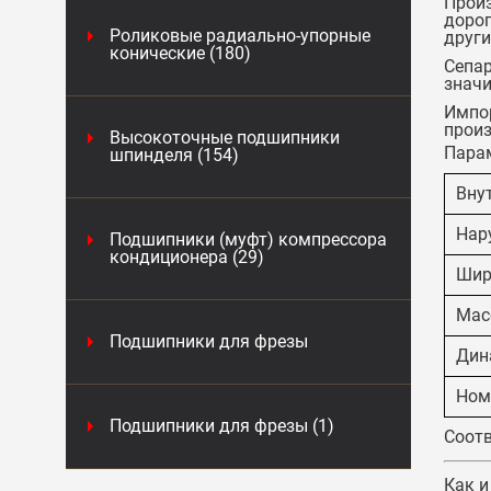
Произ
дорог
Роликовые радиально-упорные
други
конические (180)
Сепар
значи
Импор
произ
Высокоточные подшипники
Пара
шпинделя (154)
Вну
Нар
Подшипники (муфт) компрессора
кондиционера (29)
Шир
Масс
Подшипники для фрезы
Дин
Ном
Подшипники для фрезы (1)
Соотв
Как и