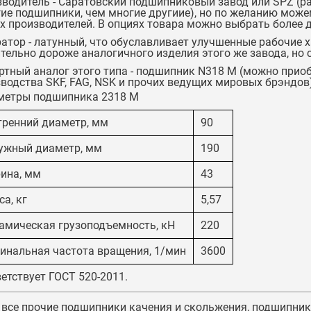
водитель - Саратовский подшипниковый завод или SPZ (р
ие подшипники, чем многие другиие), но по желанию може
х производителей. В опциях товара можно выбрать более 
атор - латунный, что обуславливает улучшенные рабочие 
тельно дороже аналогичного изделия этого же завода, но
тный аналог этого типа -
подшипник N318 М
(можно приобр
водства SKF, FAG, NSK и прочих ведущих мировых брэндов
метры подшипника 2318 М
тренний диаметр, мм
90
ужный диаметр, мм
190
ина, мм
43
а, кг
5,57
амическая грузоподъемность, кН
220
инальная частота вращения, 1/мин
3600
етствует ГОСТ 520-2011.
 все прочие подшипники качения и скольжения,
подшипник