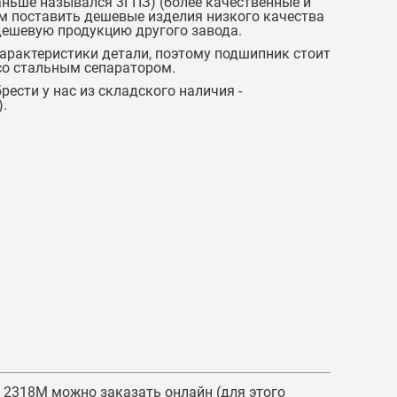
аньше назывался 3ГПЗ) (более качественные и
м поставить дешевые изделия низкого качества
дешевую продукцию другого завода.
характеристики детали, поэтому подшипник стоит
 со стальным сепаратором.
ести у нас из складского наличия -
).
 2318М
можно заказать онлайн (для этого