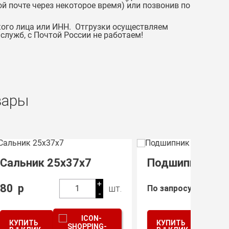
й почте через некоторое время) или позвонив по
ого лица или ИНН. Отгрузки осуществляем
лужб, с Почтой России не работаем!
вары
Подшипник 8126
Подш
+
+
400
шт.
шт.
По запросу
1
-
-
КУПИТЬ
КУП