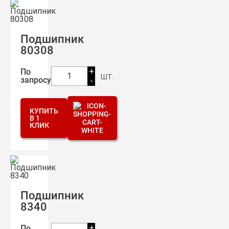
Подшипник
80308
+
По
шт.
1
запросу
-
КУПИТЬ
В 1
КЛИК
Подшипник
8340
+
По