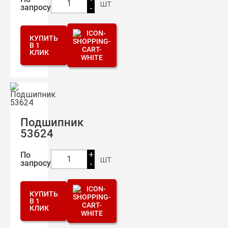
шт.
1
запросу
-
КУПИТЬ
В 1
КЛИК
Подшипник
53624
+
По
шт.
1
запросу
-
КУПИТЬ
В 1
КЛИК