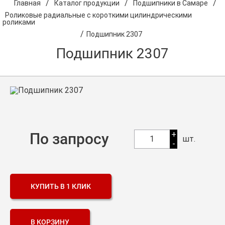
/
/
/
Главная
Каталог продукции
Подшипники в Самаре
Роликовые радиальные с короткими цилиндрическими
О компании
роликами
/
Подшипник 2307
Оптовикам
Подшипник 2307
Каталог продукции
Контакты
Подшипники в Самаре
Сальники
+
По запросу
Смазка
1
шт.
-
Цепи
КУПИТЬ В 1 КЛИК
В КОРЗИНУ