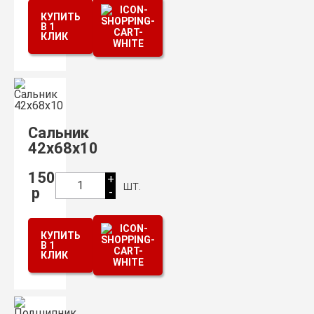
КУПИТЬ
В 1
КЛИК
Сальник
42х68х10
150
+
шт.
1
р
-
КУПИТЬ
В 1
КЛИК