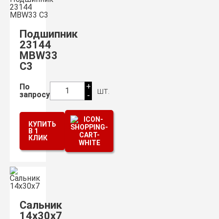
Подшипник
23144
МВW33
С3
+
По
шт.
1
запросу
-
КУПИТЬ
В 1
КЛИК
Сальник
14х30х7