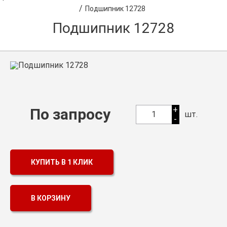
/
Подшипник 12728
Оптовикам
Подшипник 12728
Каталог продукции
Контакты
Подшипники в Самаре
Сальники
+
По запросу
Смазка
1
шт.
-
Цепи
КУПИТЬ В 1 КЛИК
В КОРЗИНУ