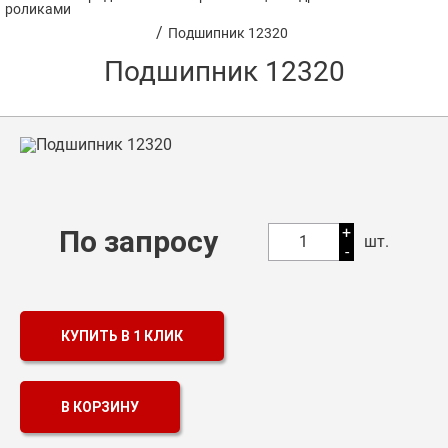
роликами
/
Подшипник 12320
Оптовикам
Подшипник 12320
Каталог продукции
Контакты
Подшипники в Самаре
Сальники
+
По запросу
Смазка
1
шт.
-
Цепи
КУПИТЬ В 1 КЛИК
В КОРЗИНУ