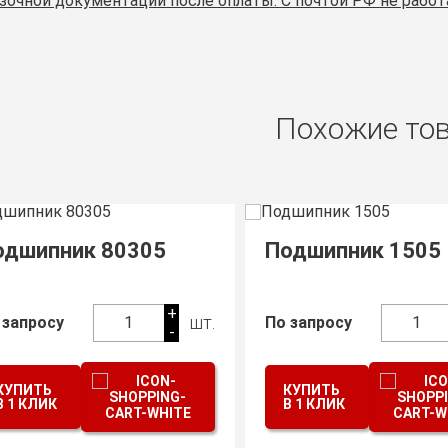
зочной документации после оплаты. С почтой РФ не работ
Похожие то
одшипник 80305
Подшипник 1505
+
шт.
 запросу
1
По запросу
1
-
КУПИТЬ
КУПИТЬ
В 1 КЛИК
В 1 КЛИК