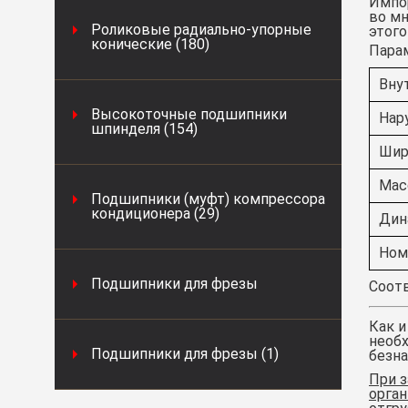
Импор
во мн
Роликовые радиально-упорные
этог
конические (180)
Пара
Вну
Высокоточные подшипники
Нар
шпинделя (154)
Шир
Масс
Подшипники (муфт) компрессора
кондиционера (29)
Дин
Ном
Подшипники для фрезы
Соотв
Как и
необх
Подшипники для фрезы (1)
безна
При з
орган