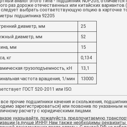
тный аналог этого типа -
подшипник NUP205
, отличаетс
ого раз дороже отечественных или китайских вариантов (м
о следует выбрать соответствующую опцию в карточке то
метры подшипника 92205
тренний диаметр, мм
25
ужный диаметр, мм
52
ина, мм
15
а, кг
0,134
амическая грузоподъемность, кН
13,1
инальная частота вращения, 1/мин
13000
етствует ГОСТ 520-2011 или ISO.
 все прочие подшипники качения и скольжения,
подшипник
одимо зарегистрироваться) или позвонив по указанным н
личному расчету с юридическими лицами.
аказе указывайте, пожалуйста, предпочитаемую транспо
изации (а лучше ИНН)! Нам также необходимы реквизиты