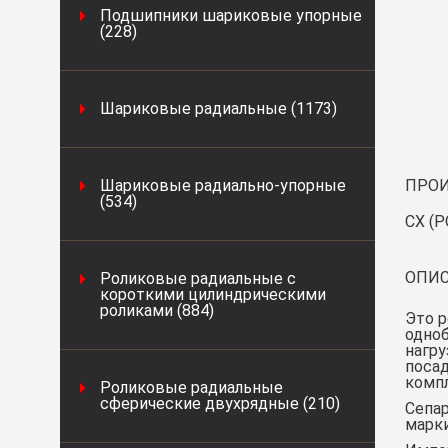
Подшипники шариковые упорные
(228)
Шариковые радиальные (1173)
Шариковые радиально-упорные
ПРОИ
(534)
CX (
ОПИС
Роликовые радиальные с
короткими цилиндрическими
роликами (884)
Это р
одно
нагру
посад
компл
Роликовые радиальные
сферические двухрядные (210)
Сепар
марки