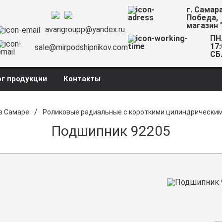
г. Самар
Победа,
магазин 
avangroupp@yandex.ru
ПН.
17:
sale@mirpodshipnikov.com
СБ.
г продукции
Контакты
/
в Самаре
Роликовые радиальные с короткими цилиндрически
Подшипник 92205