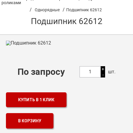
роликами
/
/
Однорядные
Подшипник 62612
Оптовикам
Подшипник 62612
Каталог продукции
Контакты
Подшипники в Самаре
Сальники
+
По запросу
Смазка
1
шт.
-
Цепи
КУПИТЬ В 1 КЛИК
В КОРЗИНУ