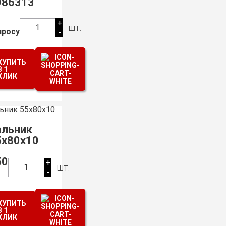
086313
+
шт.
1
просу
-
КУПИТЬ
В 1
КЛИК
альник
5х80х10
50
+
шт.
1
-
КУПИТЬ
В 1
КЛИК