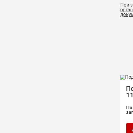
При з
орган
докум
П
1
По
за