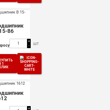
одшипник
15-86
+
шт.
1
просу
-
КУПИТЬ
В 1
КЛИК
одшипник
612
+