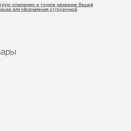
ртную компанию и точное название Вашей
ации для оформления отгрузочной
вары