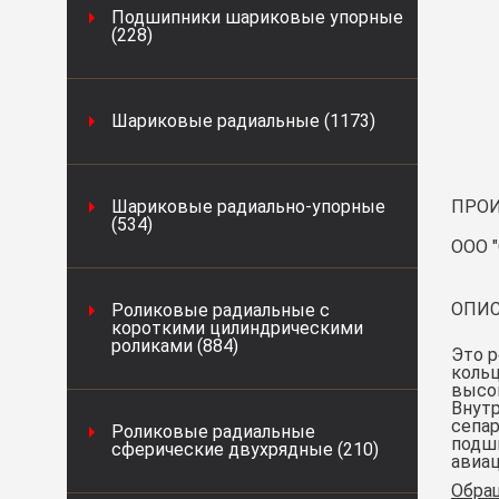
Подшипники шариковые упорные
(228)
Шариковые радиальные (1173)
Шариковые радиально-упорные
ПРОИ
(534)
ООО "
ОПИС
Роликовые радиальные с
короткими цилиндрическими
роликами (884)
Это р
кольц
высок
Внутр
сепар
Роликовые радиальные
подши
сферические двухрядные (210)
авиа
Обра