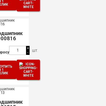
В 1
КЛИК
одшипник
000816
+
шт.
1
просу
-
КУПИТЬ
В 1
КЛИК
одшипник