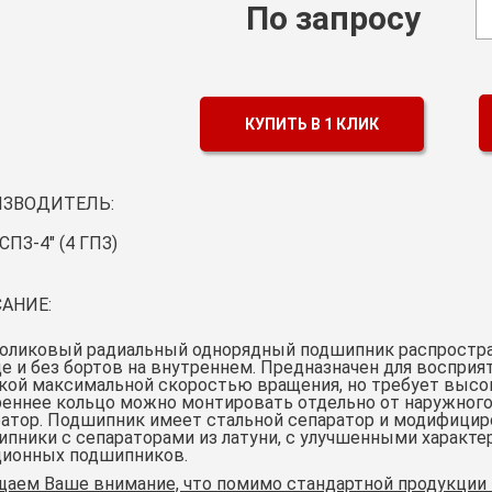
По запросу
КУПИТЬ В 1 КЛИК
ЗВОДИТЕЛЬ:
СПЗ-4" (4 ГПЗ)
АНИЕ:
оликовый радиальный однорядный подшипник распростран
е и без бортов на внутреннем. Предназначен для восприя
ой максимальной скоростью вращения, но требует высок
еннее кольцо можно монтировать отдельно от наружного,
атор. Подшипник имеет стальной сепаратор и модифицир
пники с сепараторами из латуни, с улучшенными характ
ционных подшипников.
щаем Ваше внимание, что помимо стандартной продукции