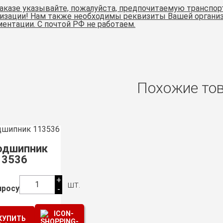
аказе указывайте, пожалуйста, предпочитаемую транспо
изации! Нам также необходимы реквизиты Вашей организ
ентации. С почтой РФ не работаем.
Похожие то
одшипник
13536
+
шт.
1
просу
-
КУПИТЬ