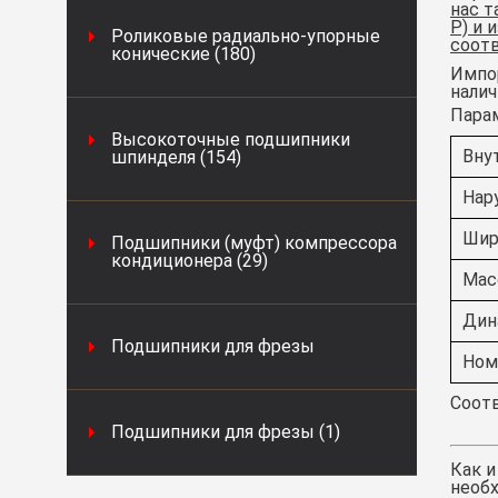
нас т
Р) и 
Роликовые радиально-упорные
соот
конические (180)
Импор
налич
Пара
Высокоточные подшипники
Вну
шпинделя (154)
Нар
Шир
Подшипники (муфт) компрессора
кондиционера (29)
Масс
Дин
Подшипники для фрезы
Ном
Соотв
Подшипники для фрезы (1)
Как и
необх