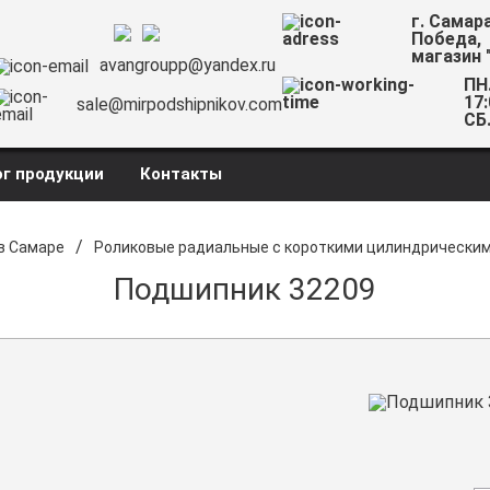
г. Самар
Победа,
магазин 
avangroupp@yandex.ru
ПН.
17:
sale@mirpodshipnikov.com
СБ.
г продукции
Контакты
/
в Самаре
Роликовые радиальные с короткими цилиндрически
Подшипник 32209