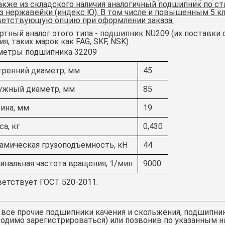
акже из складского наличия аналогичный подшипник по ст
из нержавейки (индекс Ю). В том числе и повышенным 5 к
ветствующую опцию при оформлении заказа.
тный аналог этого типа - подшипник
NU209
(их поставки 
ия, таких марок как FAG, SKF, NSK).
метры подшипника 32209
тренний диаметр, мм
45
ужный диаметр, мм
85
ина, мм
19
а, кг
0,430
амическая грузоподъемность, кН
44
инальная частота вращения, 1/мин
9000
етствует ГОСТ 520-2011.
 все прочие подшипники качения и скольжения,
подшипник
одимо зарегистрироваться) или позвонив по указанным н