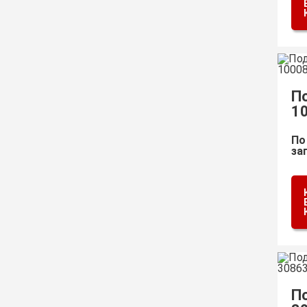
П
1
По
за
П