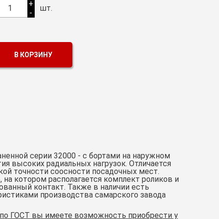
+
1
шт.
-
В КОРЗИНУ
енной серии 32000 - с бортами на наружном
тия высоких радиальных нагрузок. Отличается
ой точности соосности посадочных мест.
 на котором располагается комплект роликов и
ованный контакт. Также в наличии есть
еристиками производства самарского завода
 по ГОСТ вы имеете возможность приобрести у