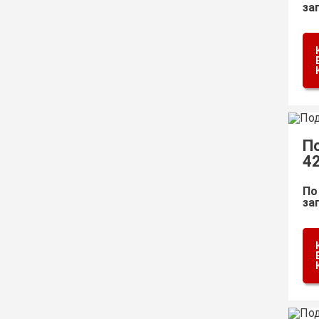
за
П
4
По
за