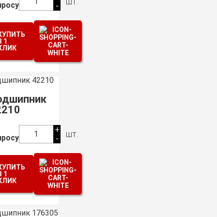
шт.
1
просу
-
КУПИТЬ
В 1
КЛИК
одшипник
2210
+
шт.
1
просу
-
КУПИТЬ
В 1
КЛИК