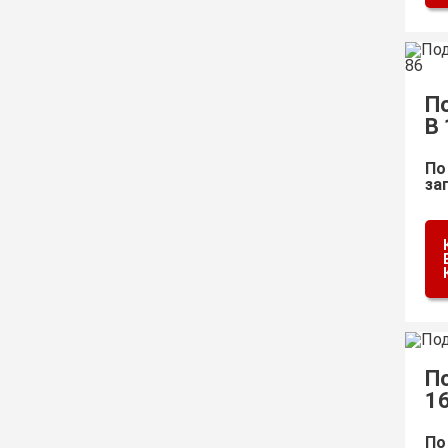
П
B 
По
за
П
1
По