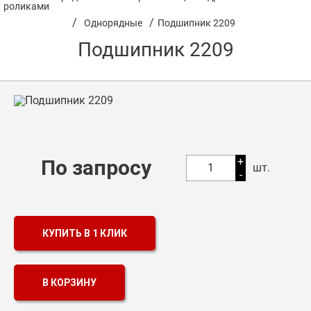
роликами
/
/
Однорядные
Подшипник 2209
Оптовикам
Подшипник 2209
Каталог продукции
Контакты
Подшипники в Самаре
Сальники
+
По запросу
Смазка
1
шт.
-
Цепи
КУПИТЬ В 1 КЛИК
В КОРЗИНУ