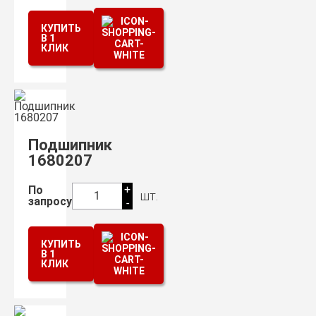
КУПИТЬ
В 1
КЛИК
Подшипник
1680207
+
По
шт.
1
запросу
-
КУПИТЬ
В 1
КЛИК