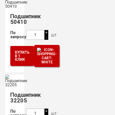
Подшипник
50410
+
По
шт.
1
запросу
-
КУПИТЬ
В 1
КЛИК
Подшипник
32205
+
По
шт.
1