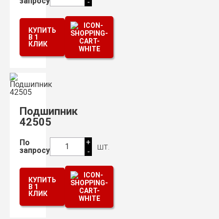
запросу
-
КУПИТЬ
В 1
КЛИК
Подшипник
42505
+
По
шт.
1
запросу
-
КУПИТЬ
В 1
КЛИК