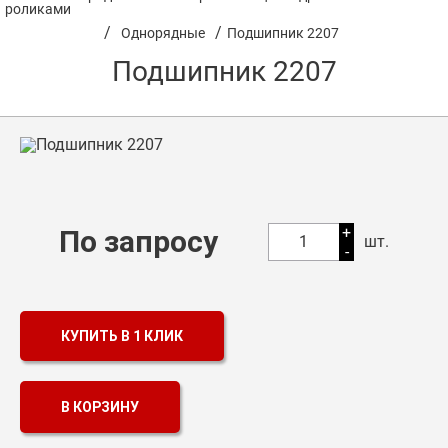
роликами
/
/
Однорядные
Подшипник 2207
Оптовикам
Подшипник 2207
Каталог продукции
Контакты
Подшипники в Самаре
Сальники
+
По запросу
Смазка
1
шт.
-
Цепи
КУПИТЬ В 1 КЛИК
В КОРЗИНУ