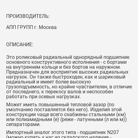
ПРОИЗВОДИТЕЛЬ:
АПП ГРУПП г. Москва
ОПИСАНИЕ:
Это роликовый радиальный однорядный подшипник
основного конструктивного исполнения - с бортами
на внутреннем кольце и без бортов на наружном.
Предназначен для восприятия высоких радиальных
нагрузок. Он также быстроходен, как и шариковый
радиальный и имеет более высокую
грузоподъемность, но крайне чувствителен, в отличие
от последнего, к перекосу валов и неспособен
работать при осевых нагрузках.
Может иметь повышенный тепловой зазор (по
умолчанию поставляется без него). Изделия этой
конструкции чаще всего снабжены стальными (км)
или полиамидными (е) (реже - латунными (л или м))
сепараторами.
Импортный аналог этого типа -
подшипник N207
(можно купить у нас из складского наличия -