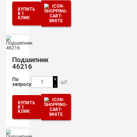
КУПИТЬ
В 1
КЛИК
Подшипник
46216
+
По
шт.
1
запросу
-
КУПИТЬ
В 1
КЛИК