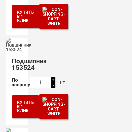
КУПИТЬ
В 1
КЛИК
Подшипник
153524
+
По
шт.
1
запросу
-
КУПИТЬ
В 1
КЛИК