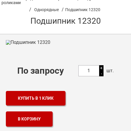
роликами
/
/
Однорядные
Подшипник 12320
Оптовикам
Подшипник 12320
Каталог продукции
Контакты
Подшипники в Самаре
Сальники
+
По запросу
Смазка
1
шт.
-
Цепи
КУПИТЬ В 1 КЛИК
В КОРЗИНУ