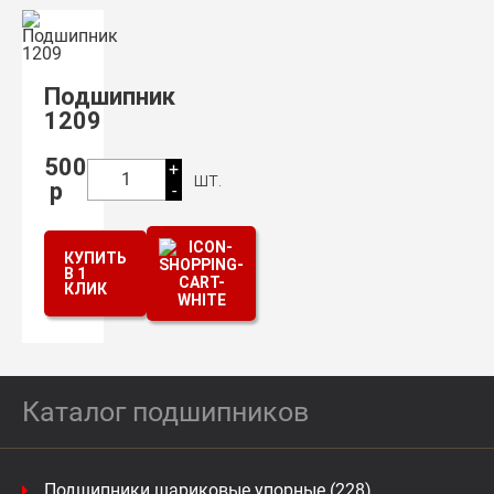
Подшипник
1209
500
+
шт.
1
р
-
КУПИТЬ
В 1
КЛИК
Каталог подшипников
Подшипники шариковые упорные (228)